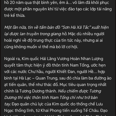
hồ 20 năm qua thật bình yên, êm ả… võ lâm đã khôi phục
được một phần nguyên khí từ việc đào tạo các lớp tài năng
trẻ kế thừa.
Một lần nữa, tin về tấm bản đồ “Sơn Hà Xã Tắc” xuất hiện
lại được lan truyền trong giang hồ.
Mặc dù nhiều người
hoài nghi về độ trung thực của tin tức này, nhưng ai ai
cũng không muốn vì thế mà bỏ lỡ cơ hội.
Ngoài ra, Kim quốc Hải Lăng Vương Hoàn Nhan Lượng
quyết tâm thực hiện ý đồ thôn tính Nam Tống, ước hẹn
với các nước Chư hầu, người Khiết Đan, người Hề… hợp
binh tại Hà Lạc – Quan Trung, sau đó chia làm ba đường ào
ạt tiến quân, thế như thác đổ. Mục tiêu quan trọng nhất
chính là Tương Dương thành.
Nếu chiếm được Tương
Dương thì việc thôn tính Nam Tống chỉ như trở bàn
tay.
Đạo quân chủ lực của Kim quốc do thống chế Lưu
Ngạc thống lĩnh, từ Khai Phong tiến xuống Tế Châu. Đạo