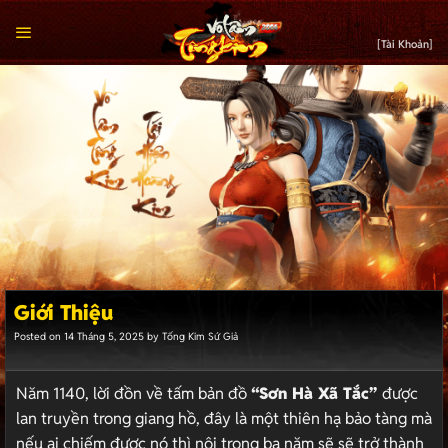
Bỏ
qua
[Tài Khoản]
nội
dung
Giới Thiệu
Posted on 14 Tháng 5, 2025 by Tống Kim Sứ Giả
Năm 1140, lời đồn về tấm bản đồ
“Sơn Hà Xã Tắc”
được
lan truyền trong giang hồ, đây là một thiên hạ bảo tàng mà
nếu ai chiếm được nó thì nội trong ba năm sẽ sẽ trở thành