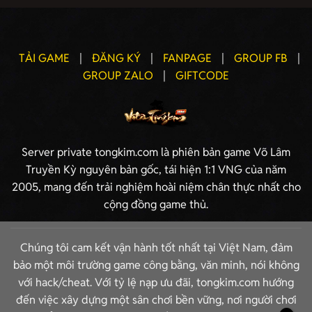
TẢI GAME
|
ĐĂNG KÝ
|
FANPAGE
|
GROUP FB
|
GROUP ZALO
|
GIFTCODE
Server private tongkim.com là phiên bản game Võ Lâm
Truyền Kỳ nguyên bản gốc, tái hiện 1:1 VNG của năm
2005, mang đến trải nghiệm hoài niệm chân thực nhất cho
cộng đồng game thủ.
Chúng tôi cam kết vận hành tốt nhất tại Việt Nam, đảm
bảo một môi trường game công bằng, văn minh, nói không
với hack/cheat. Với tỷ lệ nạp ưu đãi, tongkim.com hướng
đến việc xây dựng một sân chơi bền vững, nơi người chơi