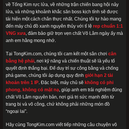
về Tống Kim rực lửa, về những trận chiến bang hội nảy
lửa, và những khoảnh khắc săn boss kịch tính sẽ được
tái hiện một cách chân thực nhất. Chúng tôi tự hào mang
đến máy chủ đồ xanh nguyên thủy với tỉ lệ
rep chuẩn 1:1
VNG xưa
, đảm bảo giữ trọn vẹn chất Võ Lâm ngày ấy mà
anh em hằng mong nhớ.
Tại TongKim.com, chúng tôi cam kết một sân chơi
cân
bằng hệ phái
, nơi kỹ năng và chiến thuật sẽ là yếu tố
quyết định thắng bại. Để duy trì sự công bằng và chống
phá game, chúng tôi áp dụng quy định
giới hạn 2 tài
khoản trên 1 IP
. Đặc biệt, máy chủ sẽ
không có phi
phong, không có mặt nạ
, giúp anh em trải nghiệm đúng
chất Võ Lâm nguyên bản, nơi giá trị sức mạnh đến từ
trang bị và võ công, chứ không phải những món đồ
“ngoại lai”.
Hãy cùng TongKim.com viết tiếp những câu chuyện võ