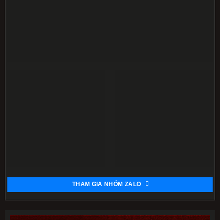
Cách Tăng Điểm Thúy Yên VLTK 1 Toàn Tập 2026:
23/01/2026
Đơn Đao & Song Đao
Hướng dẫn Cách tăng điểm Thiên Vương Bang
21/01/2026
chuẩn 2026: Đao – Thương – Chùy
THAM GIA NHÓM ZALO