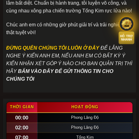
lâm bất diệt. Chuẩn bị hành trang, tôi luyện võ công, và
cùng nhau xông pha chiến trường Tống Kim rực lửa nào!
Chúc anh em có những giờ phút giải trí và trải nghiệm
thật tuyệt vời!
HỖ TRỢ
NHANH
ĐỪNG QUÊN CHÚNG TÔI LUÔN Ở ĐÂY
ĐỂ LẮNG
NGHE Ý KIẾN ANH EM, NẾU ANH EM CÓ BẤT KỲ Ý
KIẾN NHẬN XÉT GÓP Ý NÀO CHO BAN QUẢN TRỊ THÌ
HÃY
BẤM VÀO ĐÂY ĐỂ GỬI THÔNG TIN CHO
CHÚNG TÔI
THỜI GIAN
HOẠT ĐỘNG
00:00
Phong Lăng Độ
02:00
Phong Lăng Độ
07:00
Tống Kim