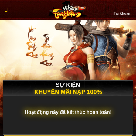
Bỏ
qua
[Tài Khoản]
nội
dung
SỰ KIỆN
KHUYẾN MÃI NẠP 100%
Hoạt động này đã kết thúc hoàn toàn!