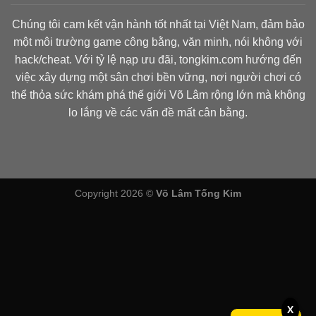
Chúng tôi cam kết vận hành tốt nhất tại Việt Nam, đảm bảo
một môi trường game công bằng, văn minh, nói không với
hack/cheat. Với tỷ lệ nạp ưu đãi, tongkim.com hướng đến
việc xây dựng một sân chơi bền vững, nơi người chơi có
thể thỏa sức khám phá thế giới Võ Lâm rộng lớn mà không
lo lắng về các vấn đề mất cân bằng.
Copyright 2026 ©
Võ Lâm Tống Kim
X