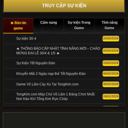
TRUY CẬP SỰ KIỆN
Cẩm nang
Sự kiện Trong
Tính năng
Bản tin
Game
Game
game
Sự kiện 30-4
20/04/2026
🔥 THÔNG BÁO CẬP NHẬT TÍNH NĂNG MỚI – CHÀO
20/04/2026
MỪNG ĐẠI LỄ 30/4 & 1/5 🔥
Sự Kiện Tết Nguyên Đán
10/02/2026
Khuyến Mãi 2 Ngày nạp thẻ Tết Nguyên Đán
08/02/2026
Game Võ Lâm Cày Xu Tại TongKim.com
30/01/2026
TongKim.com Máy Chủ Võ Lâm 1 Đáng Chơi Nhất:
29/01/2026
Nơi Hào Khí Tống Kim Rực Cháy
[Bí Kíp] Cách Mặc Đồ Ngũ Hành VLTK 1
25/01/2026
[Bí Kíp] Tổng Hợp Các Mốc Tốc Độ Đánh VLTK 1
24/01/2026
Chuẩn Nhất 2026